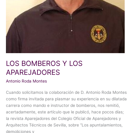
LOS BOMBEROS Y LOS
APAREJADORES
Antonio Roda Montes
Cuando solicitamos la colaboración de D. Antonio Roda Montes
como firma invitada para plasmar su experiencia en su dilatada
carrera como mando e instructor de bomberos, nos remitió,
acertadamente, este artículo que le publicó, hace pocos días;
la revista Aparejadores del Colegio Oficial de Aparejadores y
Arquitectos Técnicos de Sevilla, sobre “Los apuntalamientos,
demoliciones y