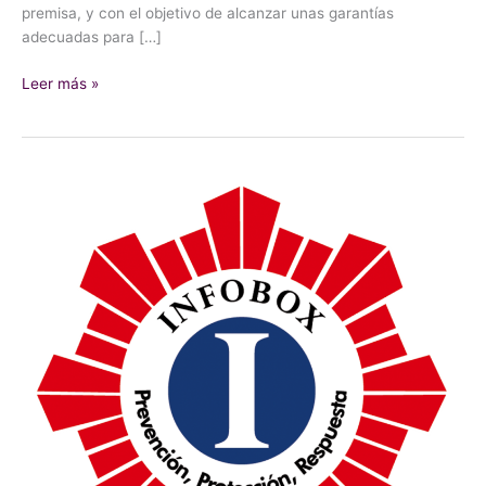
premisa, y con el objetivo de alcanzar unas garantías
adecuadas para […]
Leer más »
BOMBEROS
Y
SU
ROL
COMO
GARANTES
DEL
PATRIMONIO
HISTÓRICO.
￼