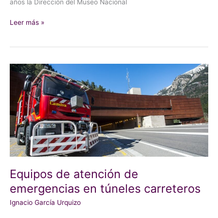
años la Dirección del Museo Nacional
Leer más »
Equipos
de
atención
de
emergencias
en
túneles
carreteros
Equipos de atención de
emergencias en túneles carreteros
Ignacio García Urquizo