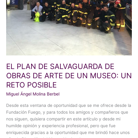
DE
ARTE
DE
UN
MUSEO:
UN
RETO
POSIBLE
EL PLAN DE SALVAGUARDA DE
OBRAS DE ARTE DE UN MUSEO: UN
RETO POSIBLE
Miguel Ángel Molina Berbel
Desde esta ventana de oportunidad que se me ofrece desde la
Fundación Fuego, y para todos los amigos y compañeros que
nos siguen, quisiera compartir en este artículo y desde mi
humilde opinión y experiencia profesional, pero que fue
enriquecida gracias a la oportunidad que me brindó hace unos