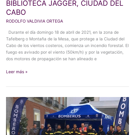
BIBLIOTECA JAGGER, CIUDAD DEL
CABO
RODOLFO VALDIVIA ORTEGA
Durante el día domingo 18 de abril de 2021, en la zona de
Tafelberg o Montaña de la Mesa, que protege a la Ciudad del
Cabo de los vientos costeros, comienza un incendio forestal. El
fuego es avivado por el viento (50km/h) y por la vegetación,
dos motores de propagación se han alineado e
Leer más »
EL
PLAN
DE
SALVAGUARDA
DE
OBRAS