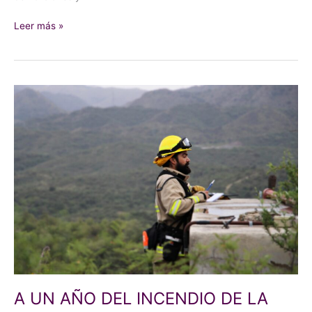
Leer más »
A
UN
AÑO
DEL
INCENDIO
DE
LA
BIBLIOTECA
JAGGER,
CIUDAD
DEL
CABO
A UN AÑO DEL INCENDIO DE LA