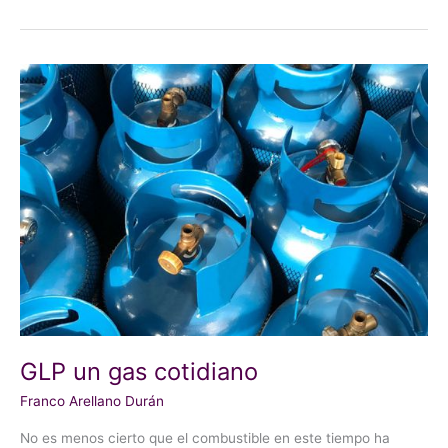
GLP
un
gas
cotidiano
GLP un gas cotidiano
Franco Arellano Durán
No es menos cierto que el combustible en este tiempo ha