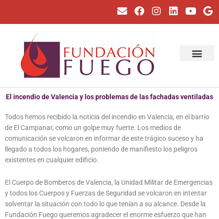
Ir
E
F
I
L
Y
G
al
n
a
n
i
o
o
contenido
v
c
s
n
u
o
e
e
t
k
t
g
l
b
a
e
u
l
o
o
g
d
b
e
p
o
r
i
e
SOBRE LA FUNDA
NUESTRO PROYEC
e
k
a
n
m
El incendio de Valencia y los problemas de las fachadas ventiladas
Todos hemos recibido la noticia del incendio en Valencia, en el barrio
de El Campanar, como un golpe muy fuerte. Los medios de
comunicación se volcaron en informar de este trágico suceso y ha
llegado a todos los hogares, poniendo de manifiesto los peligros
existentes en cualquier edificio.
El Cuerpo de Bomberos de Valencia, la Unidad Militar de Emergencias
y todos los Cuerpos y Fuerzas de Seguridad se volcaron en intentar
solventar la situación con todo lo que tenían a su alcance. Desde la
Fundación Fuego queremos agradecer el enorme esfuerzo que han