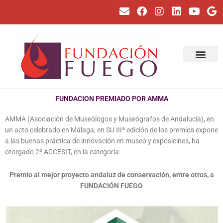
Ir
E
F
I
L
Y
G
al
n
a
n
i
o
o
contenido
v
c
s
n
u
o
e
e
t
k
t
g
l
b
a
e
u
l
o
o
g
d
b
e
p
o
r
i
e
SOBRE LA FUNDA
NUESTRO PROYEC
e
k
a
n
m
FUNDACION PREMIADO POR AMMA
AMMA (Asociación de Museólogos y Museógrafos de Andalucía), en
un acto celebrado en Málaga; en SU IIIª edición de los premios expone
a las buenas práctica de innovación en museo y exposicines, ha
otorgado 2º ACCESIT, en la categoría:
Premio al mejor proyecto andaluz de conservación, entre otros, a
FUNDACIÓN FUEGO