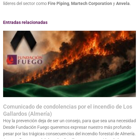
líderes del sector como
Fire Piping
,
Martech Corporation
y
Anvela
.
Entradas relacionadas
Comunicado de condolencias por el incendio de Los
Gallardos (Almería)
Hoy la prevención deja de ser un consejo, para que sea una necesidad
Desde Fundación Fuego queremos expresar nuestro más profundo
pesar por las trágicas consecuencias del incendio forestal de Almería.