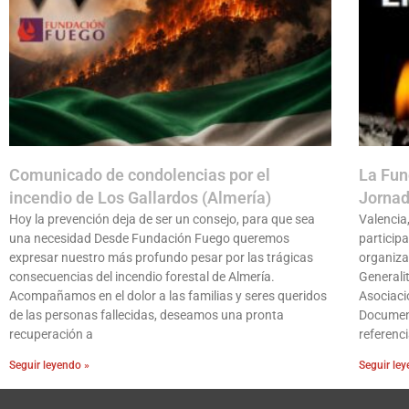
Comunicado de condolencias por el
La Fun
incendio de Los Gallardos (Almería)
Jornad
Hoy la prevención deja de ser un consejo, para que sea
Valencia
una necesidad Desde Fundación Fuego queremos
participa
expresar nuestro más profundo pesar por las trágicas
organiza
consecuencias del incendio forestal de Almería.
Generali
Acompañamos en el dolor a las familias y seres queridos
Asociaci
de las personas fallecidas, deseamos una pronta
Document
recuperación a
referenc
Seguir leyendo »
Seguir le