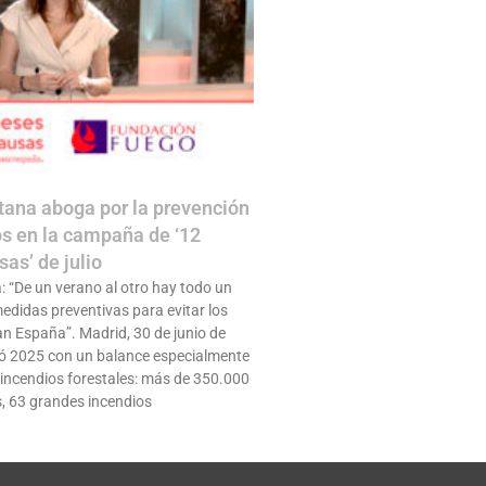
ana aboga por la prevención
os en la campaña de ‘12
as’ de julio
 “De un verano al otro hay todo un
didas preventivas para evitar los
an España”. Madrid, 30 de junio de
ó 2025 con un balance especialmente
 incendios forestales: más de 350.000
, 63 grandes incendios