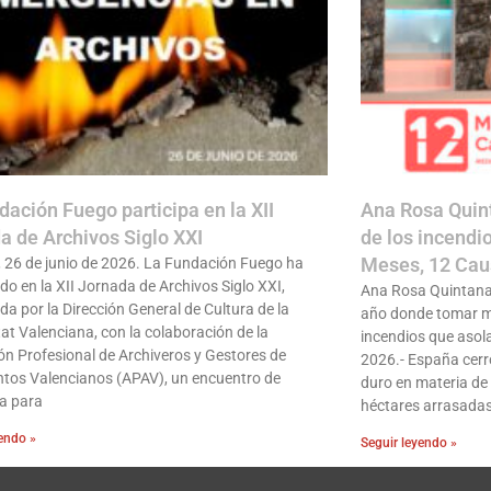
dación Fuego participa en la XII
Ana Rosa Quint
a de Archivos Siglo XXI
de los incendi
Meses, 12 Caus
, 26 de junio de 2026. La Fundación Fuego ha
do en la XII Jornada de Archivos Siglo XXI,
Ana Rosa Quintana:
da por la Dirección General de Cultura de la
año donde tomar me
tat Valenciana, con la colaboración de la
incendios que asol
ón Profesional de Archiveros y Gestores de
2026.- España cerr
os Valencianos (APAV), un encuentro de
duro en materia de
ia para
héctares arrasadas
yendo »
Seguir leyendo »